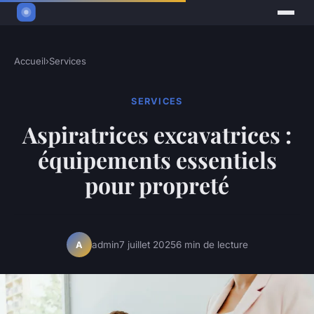
Accueil
›
Services
SERVICES
Aspiratrices excavatrices :
équipements essentiels
pour propreté
admin
7 juillet 2025
6 min de lecture
A